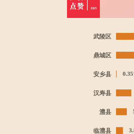
武陵区
鼎城区
0.3
安乡县
汉寿县
澧县
3
临澧县